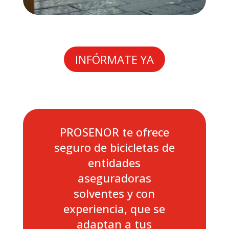
INFÓRMATE YA
PROSENOR te ofrece
seguro de bicicletas de
entidades
aseguradoras
solventes y con
experiencia, que se
adaptan a tus