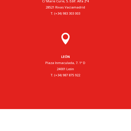
C/ Marie Curie, 5. Edif. Alfa 2º4
28521 Rivas Vaciamadrid
T: (+34) 983 303 003

LEÓN
Plaza Inmaculada, 7. 1º D
24001 León
T: (+34) 987 875 922