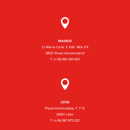

MADRID
C/ Marie Curie, 5. Edif. Alfa 2º4
28521 Rivas Vaciamadrid
T: (+34) 983 303 003

LEÓN
Plaza Inmaculada, 7. 1º D
24001 León
T: (+34) 987 875 922