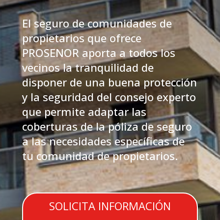
El seguro de comunidades de
propietarios que ofrece
PROSENOR aporta a todos los
vecinos la tranquilidad de
disponer de una buena protección
y la seguridad del consejo experto
que permite adaptar las
coberturas de la póliza de seguro
a las necesidades específicas de
tu comunidad de propietarios.
SOLICITA INFORMACIÓN