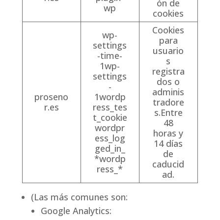
ón de
wp
cookies
Cookies
wp-
para
settings
usuario
-time-
s
1wp-
registra
settings
dos o
-
adminis
proseno
1wordp
tradore
r.es
ress_tes
s.Entre
t_cookie
48
wordpr
horas y
ess_log
14 días
ged_in_
de
*wordp
caducid
ress_*
ad.
(Las más comunes son:
Google Analytics: