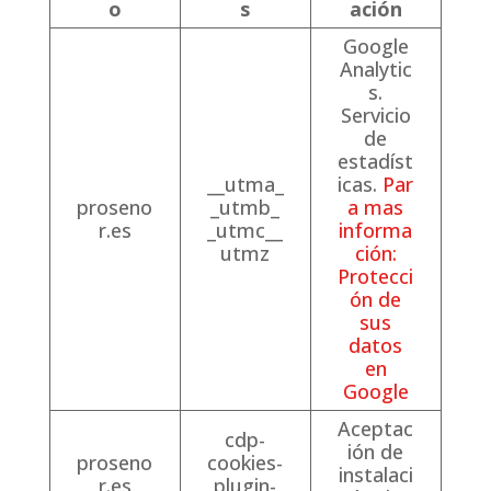
o
s
ación
Google
Analytic
s.
Servicio
de
estadíst
__utma_
icas.
Par
proseno
_utmb_
a mas
r.es
_utmc__
informa
utmz
ción:
Protecci
ón de
sus
datos
en
Google
Aceptac
cdp-
ión de
proseno
cookies-
instalaci
r.es
plugin-