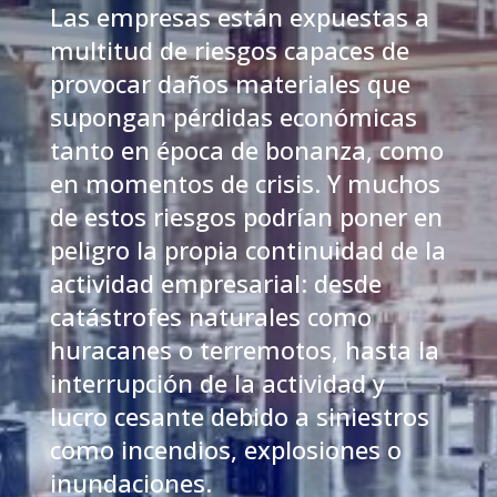
Las empresas están expuestas a
multitud de riesgos capaces de
provocar daños materiales que
supongan pérdidas económicas
tanto en época de bonanza, como
en momentos de crisis. Y muchos
de estos riesgos podrían poner en
peligro la propia continuidad de la
actividad empresarial: desde
catástrofes naturales como
huracanes o terremotos, hasta la
interrupción de la actividad y
lucro cesante debido a siniestros
como incendios, explosiones o
inundaciones.